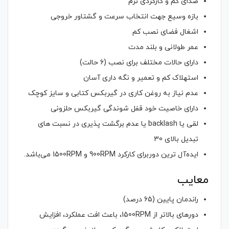
صدای کم و کارکردی نرم
بازه وسیع جهت انتخاب سرعت و گشتاور خروجی
اشغال فضای نصب کم
عمر طولانی و بلند مدت
دارای حالات مختلف برای نصب (6 حالت)
استهلاک کم و تعمیر و نگه داری آسان
عدم نیاز به روغن کاری در گیربکس کتابی و سایز کوچک
دارای خاصیت خود قفل شوندگی گیربکس حلزونی
لقی یا backlash یا عدم برگشت پذیری در نسبت های
تبدیل بالای 30
ایده‌آل ترین دوربرای کارکرد 900RPM و 1500RPM می‌باشد.
معایب
راندمان پایین (65 درصد)
دورهای بالاتر از 1500RPM، باعث افت عملکرد، افزایش