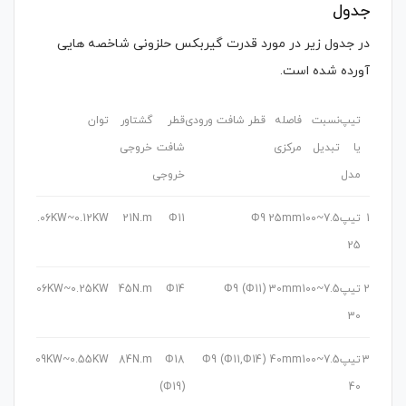
جدول
در جدول زیر در مورد قدرت گیربکس حلزونی شاخصه هایی
آورده شده است.
تیپ
نسبت
فاصله
قطر شافت ورودی
قطر
گشتاور
توان
قابل
یا
تبدیل
مرکزی
شافت
خروجی
استفاد
مدل
خروجی
با موتو
1
تیپ
7.5~100
25mm
Φ9
Φ11
21N.m
0.06KW~0.12KW
0.09
KW
25
2
تیپ
7.5~100
30mm
Φ9 (Φ11)
Φ14
45N.m
0.06KW~0.25KW
0.09
KW
30
3
تیپ
7.5~100
40mm
Φ9 (Φ11,Φ14)
Φ18
84N.m
0.09KW~0.55KW
0.18
KW
(Φ19)
40