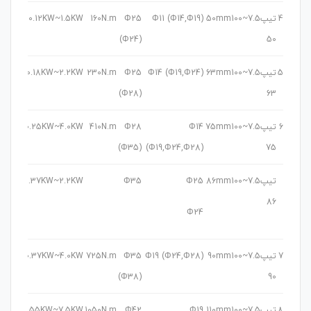
4
تیپ
7.5~100
50mm
Φ11 (Φ14,Φ19)
Φ25
160N.m
0.12KW~1.5KW
0.25
KW
(Φ24)
50
5
تیپ
7.5~100
63mm
Φ14 (Φ19,Φ24)
Φ25
230N.m
0.18KW~2.2KW
0.55
Kw
(Φ28)
63
6
تیپ
7.5~100
75mm
Φ14
Φ28
410N.m
0.25KW~4.0KW
1.1 KW
(Φ35)
(Φ19,Φ24,Φ28)
75
تیپ
7.5~100
86mm
Φ25
Φ35
0.37KW~2.2KW
0.37
KW
86
Φ24
7
تیپ
7.5~100
90mm
Φ19 (Φ24,Φ28)
Φ35
725N.m
0.37KW~4.0KW
1.1 KW
(Φ38)
90
8
تیپ
7.5~100
110mm
Φ19
Φ42
1050N.m
0.55KW~7.5KW
2.2 Kw