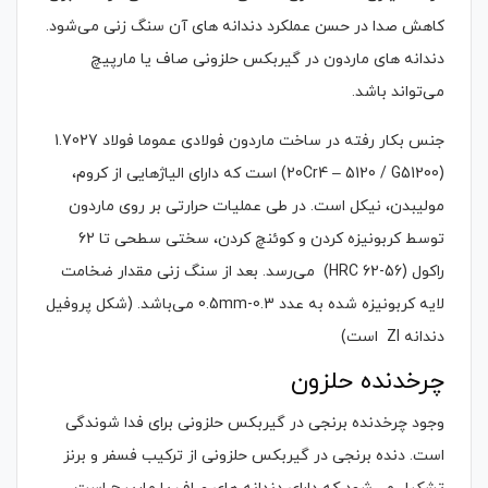
کاهش صدا در حسن عملکرد دندانه های آن سنگ زنی می‌شود.
دندانه های ماردون در گیربکس حلزونی صاف یا مارپیچ
می‌تواند باشد.
جنس بکار رفته در ساخت ماردون فولادی عموما فولاد 1.7027
(20Cr4 – 5120 / G51200) است که دارای الیاژهایی از کروم،
مولیبدن، نیکل است. در طی عملیات حرارتی بر روی ماردون
توسط کربونیزه کردن و کوئنچ کردن، سختی سطحی تا 62
راکول (56-62 HRC) می‌رسد. بعد از سنگ زنی مقدار ضخامت
لایه کربونیزه شده به عدد 0.3-0.5mm می‌باشد. (شکل پروفیل
دندانه ZI است)
چرخدنده حلزون
وجود چرخدنده برنجی در گیربکس حلزونی برای فدا شوندگی
است. دنده برنجی در گیربکس حلزونی از ترکیب فسفر و برنز