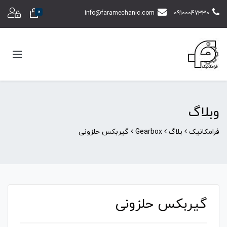
0
info@faramechanic.com
09100047330
وبلاگ
فرامکانیک
بلاگ
Gearbox
گیربکس حلزونی
گیربکس حلزونی