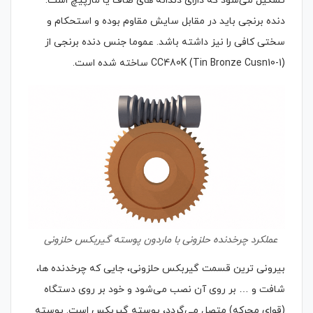
تشکیل می‌شود که دارای دندانه های صاف یا مارپیچ است.
دنده برنجی باید در مقابل سایش مقاوم بوده و استحکام و
سختی کافی را نیز داشته باشد. عموما جنس دنده برنجی از
(Tin Bronze Cusn10-1) CC480K ساخته شده است.
عملکرد چرخدنده حلزونی با ماردون پوسته گیربکس حلزونی
بیرونی ترین قسمت گیربکس حلزونی، جایی که چرخدنده ها،
شافت و … بر روی آن نصب می‌شود و خود بر روی دستگاه
(قوای محرکه) متصل می‌گردد، پوسته گیربکس است. پوسته