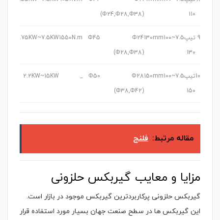
(Φ24,Φ28,Φ38)
110
9
تیپ
7.5~100
130mm
Φ24
Φ45
1550N.m
0.75KW~7.5KW
2.2 Kw
(Φ28,Φ38)
130
10
تیپ
7.5~100
150mm
Φ28
Φ50
_
2.2KW~15KW
5 Kw
(Φ38,Φ42)
150
مقاله مرتبط:
فلنج
مزایا و معایب گیربکس حلزونی
گیربکس حلزونی پرکاربردترین گیربکس موجود در بازار است.
این گیربکس ها در سطح صنعت جهان بسیار مورد استفاده قرار