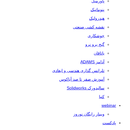
پاورمیل
پنوماتیک
هیدرولیک
نقشه کشی صنعتی
جوشکاری
گیج برو نرو
یاتاقان
آدامز ADAMS
تلرانس‌ گذاری هندسی و ابعادی
آموزش صفر تا صد آباکوس
سالیدورک Solidworks
کتیا
webinar
وبینار رایگان نوروز
پادکست