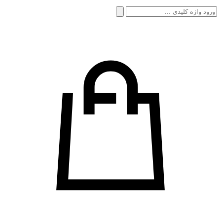
جستجو
برای: