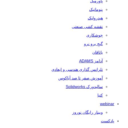
پاورمیل
پنوماتیک
هیدرولیک
نقشه کشی صنعتی
جوشکاری
گیج برو نرو
یاتاقان
آدامز ADAMS
تلرانس‌ گذاری هندسی و ابعادی
آموزش صفر تا صد آباکوس
سالیدورک Solidworks
کتیا
webinar
وبینار رایگان نوروز
پادکست