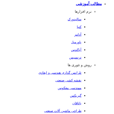
مطالب آموزشی
نرم افزارها
سالیدورک
کتیا
آدامز
پاورمیل
آباکوس
ترنسیس
روش و تئوری ها
تلرانس گذاری هندسی و ابعادی
نقشه کشی صنعتی
مهندسی معکوس
گیربکس
یاتاقان
طراحی ماشین آلات صنعتی