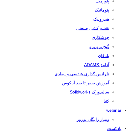
پاورمیل
پنوماتیک
هیدرولیک
نقشه کشی صنعتی
جوشکاری
گیج برو نرو
یاتاقان
آدامز ADAMS
تلرانس‌ گذاری هندسی و ابعادی
آموزش صفر تا صد آباکوس
سالیدورک Solidworks
کتیا
webinar
وبینار رایگان نوروز
پادکست