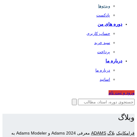
ویدئوها
پادکست
دوره های من
حساب کاربری
سبد خرید
پرداخت
درباره ما
درباره ما
اساتید
ورود و ثبت نام
وبلاگ
فرامکانیک
بلاگ
ADAMS
معرفی Adams 2024 و Adams Modeler به