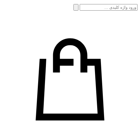
جستجو
برای: