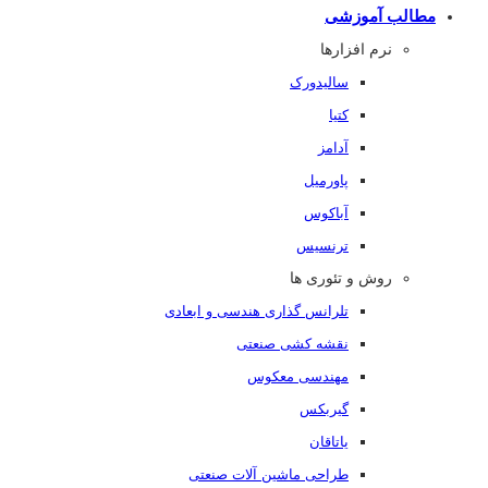
مطالب آموزشی
نرم افزارها
سالیدورک
کتیا
آدامز
پاورمیل
آباکوس
ترنسیس
روش و تئوری ها
تلرانس گذاری هندسی و ابعادی
نقشه کشی صنعتی
مهندسی معکوس
گیربکس
یاتاقان
طراحی ماشین آلات صنعتی