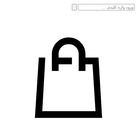
جستجو
برای: