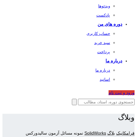
ویدئوها
پادکست
دوره های من
حساب کاربری
سبد خرید
پرداخت
درباره ما
درباره ما
اساتید
ورود و ثبت نام
وبلاگ
فرامکانیک
بلاگ
SolidWorks
نمونه مسائل آزمون سالیدورکس