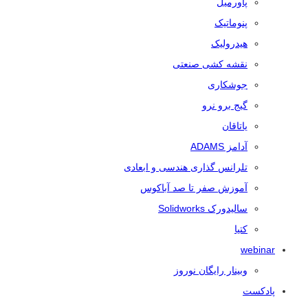
پاورمیل
پنوماتیک
هیدرولیک
نقشه کشی صنعتی
جوشکاری
گیج برو نرو
یاتاقان
آدامز ADAMS
تلرانس‌ گذاری هندسی و ابعادی
آموزش صفر تا صد آباکوس
سالیدورک Solidworks
کتیا
webinar
وبینار رایگان نوروز
پادکست