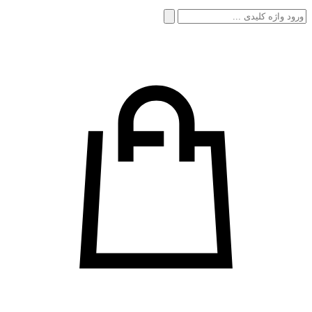
جستجو
برای: