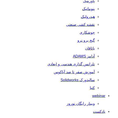
پاورمیل
پنوماتیک
هیدرولیک
نقشه کشی صنعتی
جوشکاری
گیج برو نرو
یاتاقان
آدامز ADAMS
تلرانس‌ گذاری هندسی و ابعادی
آموزش صفر تا صد آباکوس
سالیدورک Solidworks
کتیا
webinar
وبینار رایگان نوروز
پادکست