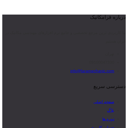
درباره فرامکانیک
ما کاربردی ترین مرجع تخصصی و جامع نرم افزارهای مهندسی مکانیک در
ایران هستیم
تهران
09100047330
info@faramechanic.com
دسترسی سریع
صفحه اصلی
بلاگ
دوره ها
حساب کاربری