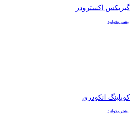
گیربکس اکسترودر
بیشتر بخوانید
کوپلینگ انکودری
بیشتر بخوانید