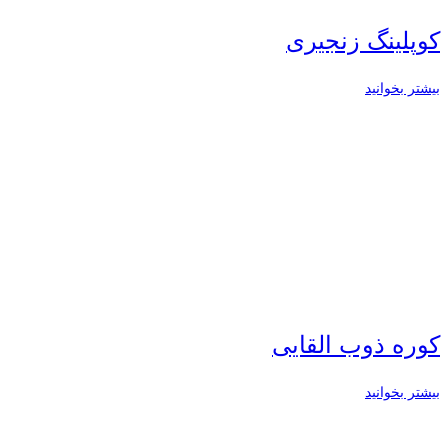
کوپلینگ زنجیری
بیشتر بخوانید
كوره ذوب القايی
بیشتر بخوانید