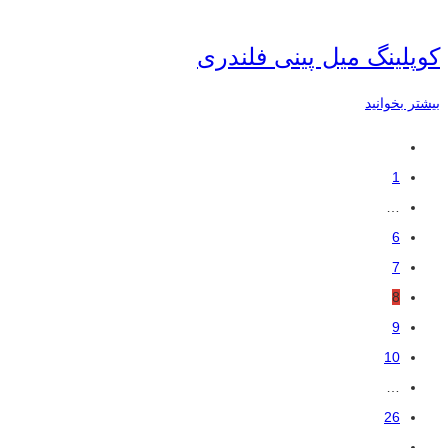
کوپلینگ میل پینی فلندری
بیشتر بخوانید
1
…
6
7
8
9
10
…
26