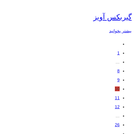
گیربکس آویز
بیشتر بخوانید
1
…
8
9
10
11
12
…
26