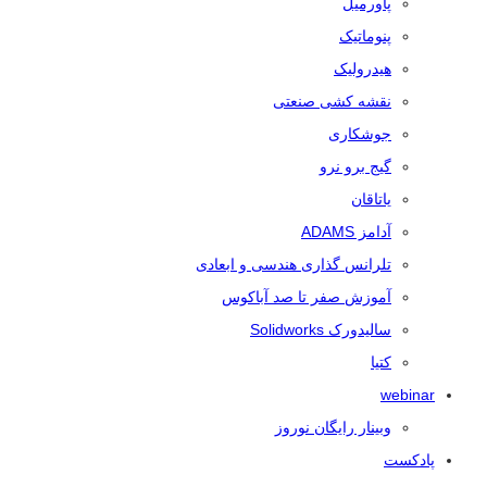
پاورمیل
پنوماتیک
هیدرولیک
نقشه کشی صنعتی
جوشکاری
گیج برو نرو
یاتاقان
آدامز ADAMS
تلرانس‌ گذاری هندسی و ابعادی
آموزش صفر تا صد آباکوس
سالیدورک Solidworks
کتیا
webinar
وبینار رایگان نوروز
پادکست