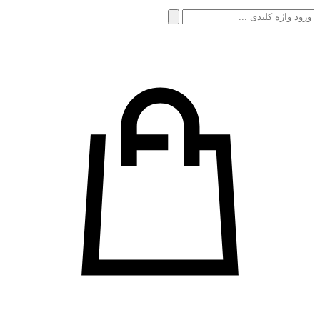
جستجو
برای: