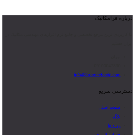
درباره فرامکانیک
ما کاربردی ترین مرجع تخصصی و جامع نرم افزارهای مهندسی مکانیک در
ایران هستیم
تهران
09100047330
info@faramechanic.com
دسترسی سریع
صفحه اصلی
بلاگ
دوره ها
حساب کاربری