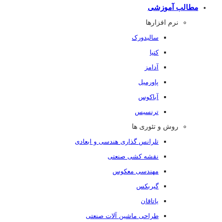
مطالب آموزشی
نرم افزارها
سالیدورک
کتیا
آدامز
پاورمیل
آباکوس
ترنسیس
روش و تئوری ها
تلرانس گذاری هندسی و ابعادی
نقشه کشی صنعتی
مهندسی معکوس
گیربکس
یاتاقان
طراحی ماشین آلات صنعتی