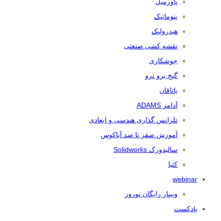
پاورمیل
پنوماتیک
هیدرولیک
نقشه کشی صنعتی
جوشکاری
گیج برو نرو
یاتاقان
آدامز ADAMS
تلرانس‌ گذاری هندسی و ابعادی
آموزش صفر تا صد آباکوس
سالیدورک Solidworks
کتیا
webinar
وبینار رایگان نوروز
پادکست