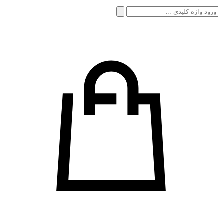
جستجو
برای: