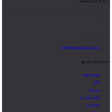
درباره فرامکانیک
ما کاربردی ترین مرجع تخصصی و جامع نرم افزارهای مهندسی مکانیک در
ایران هستیم
تهران
09100047330
info@faramechanic.com
دسترسی سریع
صفحه اصلی
بلاگ
دوره ها
حساب کاربری
سبد خرید
پرداخت