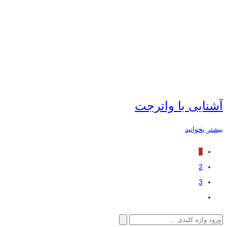
آشنایی با واترجت
بیشتر بخوانید
1
2
3
جستجو