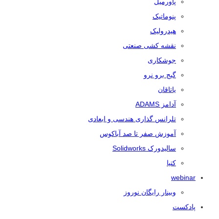
پاورمیل
پنوماتیک
هیدرولیک
نقشه کشی صنعتی
جوشکاری
گیج برو نرو
یاتاقان
آدامز ADAMS
تلرانس‌ گذاری هندسی و ابعادی
آموزش صفر تا صد آباکوس
سالیدورک Solidworks
کتیا
webinar
وبینار رایگان نوروز
پادکست