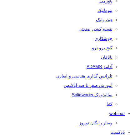
پاورمیل
پنوماتیک
هیدرولیک
نقشه کشی صنعتی
جوشکاری
گیج برو نرو
یاتاقان
آدامز ADAMS
تلرانس‌ گذاری هندسی و ابعادی
آموزش صفر تا صد آباکوس
سالیدورک Solidworks
کتیا
webinar
وبینار رایگان نوروز
پادکست