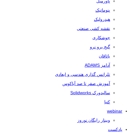
پاورمیل
پنوماتیک
هیدرولیک
نقشه کشی صنعتی
جوشکاری
گیج برو نرو
یاتاقان
آدامز ADAMS
تلرانس‌ گذاری هندسی و ابعادی
آموزش صفر تا صد آباکوس
سالیدورک Solidworks
کتیا
webinar
وبینار رایگان نوروز
پادکست