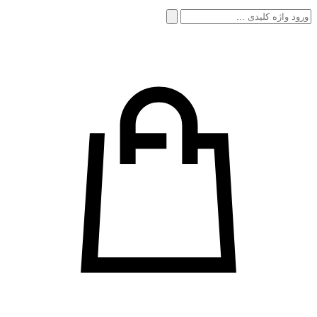
جستجو
برای: