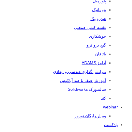
پاورمیل
پنوماتیک
هیدرولیک
نقشه کشی صنعتی
جوشکاری
گیج برو نرو
یاتاقان
آدامز ADAMS
تلرانس‌ گذاری هندسی و ابعادی
آموزش صفر تا صد آباکوس
سالیدورک Solidworks
کتیا
webinar
وبینار رایگان نوروز
پادکست