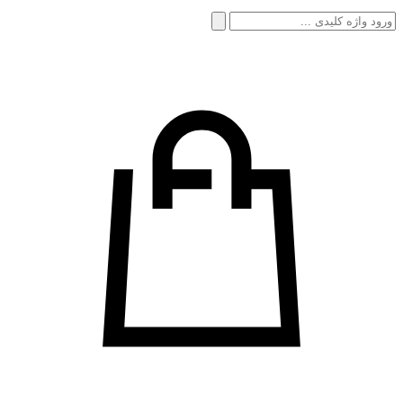
جستجو
برای: