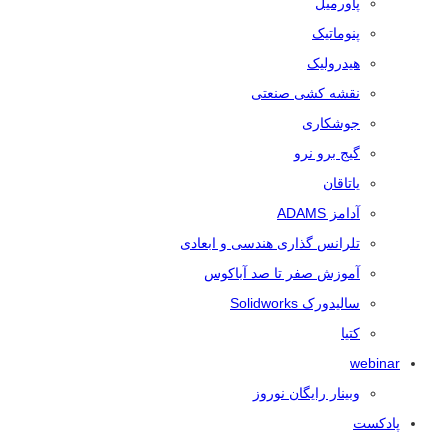
پاورمیل
پنوماتیک
هیدرولیک
نقشه کشی صنعتی
جوشکاری
گیج برو نرو
یاتاقان
آدامز ADAMS
تلرانس‌ گذاری هندسی و ابعادی
آموزش صفر تا صد آباکوس
سالیدورک Solidworks
کتیا
webinar
وبینار رایگان نوروز
پادکست