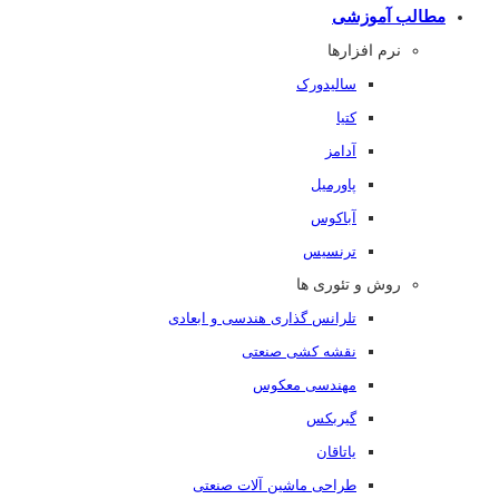
مطالب آموزشی
نرم افزارها
سالیدورک
کتیا
آدامز
پاورمیل
آباکوس
ترنسیس
روش و تئوری ها
تلرانس گذاری هندسی و ابعادی
نقشه کشی صنعتی
مهندسی معکوس
گیربکس
یاتاقان
طراحی ماشین آلات صنعتی