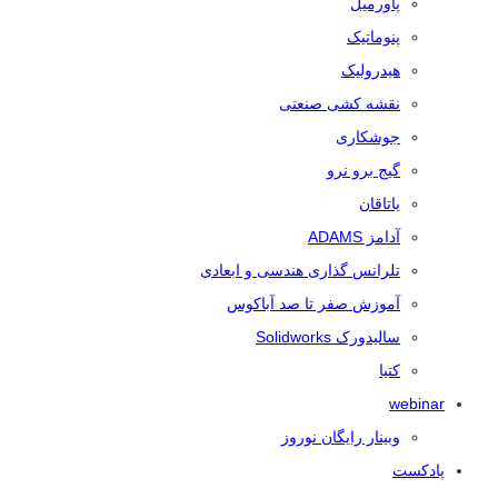
پاورمیل
پنوماتیک
هیدرولیک
نقشه کشی صنعتی
جوشکاری
گیج برو نرو
یاتاقان
آدامز ADAMS
تلرانس‌ گذاری هندسی و ابعادی
آموزش صفر تا صد آباکوس
سالیدورک Solidworks
کتیا
webinar
وبینار رایگان نوروز
پادکست